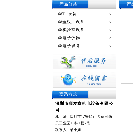
产品分类
产
@TP设备
<
@盖板厂设备
<
@实验室设备
<
@电子仪器
>
@电子设备
<
联系方式
深圳市顺发鑫机电设备有限公
司
地
址:
深圳市宝安区西乡黄田岗
贝工业区13栋1楼2号
联系人:
梁小姐